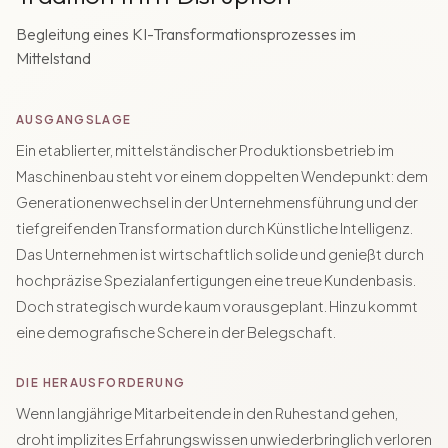
Begleitung eines KI-Transformationsprozesses im
Mittelstand
AUSGANGSLAGE
Ein etablierter, mittelständischer Produktionsbetrieb im
Maschinenbau steht vor einem doppelten Wendepunkt: dem
Generationenwechsel in der Unternehmensführung und der
tiefgreifenden Transformation durch Künstliche Intelligenz.
Das Unternehmen ist wirtschaftlich solide und genießt durch
hochpräzise Spezialanfertigungen eine treue Kundenbasis.
Doch strategisch wurde kaum vorausgeplant. Hinzu kommt
eine demografische Schere in der Belegschaft.
DIE HERAUSFORDERUNG
Wenn langjährige Mitarbeitende in den Ruhestand gehen,
droht implizites Erfahrungswissen unwiederbringlich verloren