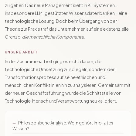
zu gehen. Das neue Management sieht in KI-Systemen –
insbesondere LLM-gestützten Wissensdatenbanken – eine
technologische Lösung. Doch beim Übergang von der
Theorie zur Praxis traf das Unternehmen auf eine existenzielle
Grenze:
die menschliche Komponente.
UNSERE ARBEIT
In der Zusammenarbeit ging es nicht darum, die
technologische Umsetzung zu spiegeln, sondern den
Transformationsprozess auf seine ethischen und
menschlichen Konfliktlinien hin zu analysieren. Gemeinsam mit
der neuen Geschäftsführung wurde die Schnittstelle von
Technologie, Mensch und Verantwortung neu kalibriert.
Philosophische Analyse: Wem gehört implizites
Wissen?